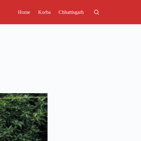
Home
Korba
Chhattisgarh