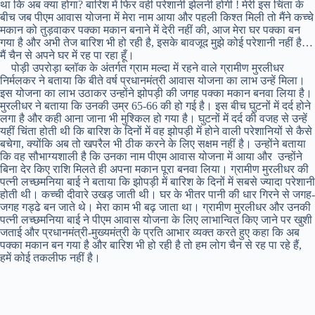
था कि अब क्या होगा? बारिश में फिर वही परेशानी झेलनी होगी ! मेरी इस चिंता के
बीच जब पीएम आवास योजना में मेरा नाम आया और पहली किश्त मिली तो मैंने कच्चे
मकान को तुड़वाकर पक्का मकान बनाने में देरी नहीं की, आज मेरा घर पक्का बन
गया है और अभी तेज बारिश भी हो रही है, इसके बावजूद मुझे कोई परेशानी नहीं है…
मैं चैन से अपने घर में रह पा रहा हूँ।
पोड़ी उपरोड़ा ब्लॉक के अंतर्गत ग्राम मल्दा में रहने वाले ग्रामीण मुरलीधर
निर्मलकर ने बताया कि बीते वर्ष प्रधानमंत्री आवास योजना का लाभ उन्हें मिला।
इस योजना का लाभ उठाकर उन्होंने झोपड़ी की जगह पक्का मकान बनवा लिया है।
मुरलीधर ने बताया कि उनकी उम्र 65-66 की हो गई है। इस बीच घुटनों में दर्द होने
लगा है और कही आना जाना भी मुश्किल हो गया है। घुटनों में दर्द की वजह से उन्हें
यहीं चिंता होती थी कि बारिश के दिनों में वह झोपड़ी में होने वाली परेशानियों से कैसे
बचेगा, क्योंकि अब तो खपरैल भी ठीक करने के लिए सक्षम नहीं है। उन्होंने बताया
कि वह सौभाग्यशाली है कि उनका नाम पीएम आवास योजना में आया और उन्होंने
बिना देर किए राशि मिलते ही अपना मकान पूरा बनवा लिया। ग्रामीण मुरलीधर की
पत्नी लच्छमनिया बाई ने बताया कि झोपड़ी में बारिश के दिनों में सबसे ज्यादा परेशानी
होती थी। कच्ची दीवारे उखड़ जाती थी। घर के भीतर पानी की धार गिरने से जगह-
जगह गड्ढे बन जाते थे। मेरा काम भी बढ़ जाता था। ग्रामीण मुरलीधर और उनकी
पत्नी लच्छमनिया बाई ने पीएम आवास योजना के लिए लाभान्वित किए जाने पर खुशी
जताई और प्रधानमंत्री-मुख्यमंत्री के प्रति आभार व्यक्त करते हुए कहा कि अब
पक्का मकान बन गया है और बारिश भी हो रही है तो हम लोग चैन से रह पा रहे हैं,
हमें कोई तकलीफ नहीं है।