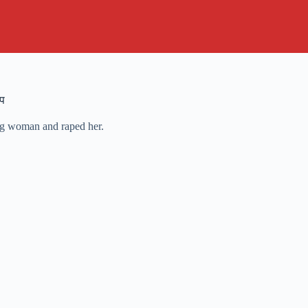
ेप
ung woman and raped her.