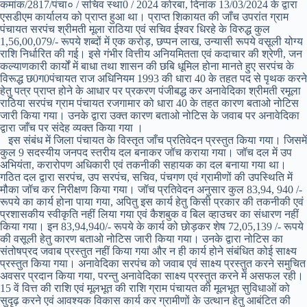
कमांक/2817/पंचा० / सचिव स्था0 / 2024 कोरबा, दिनांक 13/03/2024 के द्वारा
एसडीएम कार्यालय को प्राप्त हुआ था। प्राप्त शिकायत की जाँच उपरांत ग्राम
पंचायत सरपंच श्रीमती मूला राठिया एवं सचिव ईश्वर धिरहे के विरुद्ध कुल
1,56,00,079/- रूपये शब्दों में एक करोड़, छप्पन लाख, उन्यासी रूपये वसूली योग्य
राशि निर्धारित की गई। इसे गंभीर वित्तीय अनियमितता एवं कदाचार की श्रेणी, जन
कल्याणकारी कार्यों में बाधा तथा शासन की छबि धूमिल होना मानते हुए सरपंच के
विरूद्ध छ0ग0पंचायत राज अधिनियम 1993 की धारा 40 के तहत पद से पृथक करने
हेतु पत्र प्राप्त होने के आधार पर प्रकरण पंजीबद्ध कर अनावेदिका श्रीमती रमूला
राठिया सरपंच ग्राम पंचायत रजगामार को धारा 40 के तहत कारण बताओ नोटिस
जारी किया गया। उनके द्वारा उक्त कारण बताओ नोटिस के जवाब पर अनावेदिका
द्वारा जाँच पर संदेह व्यक्त किया गया ।
इस संबंध में जिला पंचायत के विस्तृत जाँच प्रतिवेदन प्रस्तुत किया गया। जिसमें
कुल 9 सदस्यीय जनपद स्तरीय दल बनाकर जॉच कराया गया। जॉच दल में उप
अभियंता, करारोपण अधिकारी एवं तकनीकी सहायक का दल बनाया गया था।
गठित दल द्वारा सरपंच, उप सरपंच, सचिव, पंचगण एवं ग्रामीणों की उपस्थिति में
मौका जॉच कर निरीक्षण किया गया। जॉच प्रतिवेदन अनुसार कुल 83,94, 940 /-
रूपये का कार्य होना पाया गया, अपितु इस कार्य हेतु किसी प्रकार की तकनीकी एवं
प्रशासकीय स्वीकृति नहीं लिया गया एवं कैशबुक व बिल व्हाउचर का संधारण नहीं
किया गया। इन 83,94,940/- रूपये के कार्य को छोड़कर शेष 72,05,139 /- रूपये
की वसूली हेतु कारण बताओ नोटिस जारी किया गया। उनके द्वारा नोटिस का
संतोषप्रद जवाब प्रस्तुत नहीं किया गया और न ही कार्य होने संबंधित कोई साक्ष्य
प्रस्तुत किया गया। अनावेदिका सरपंच को जवाब एवं साक्ष्य प्रस्तुत करने समुचित
अवसर प्रदान किया गया, परन्तु अनावेदिका साक्ष्य प्रस्तुत करने में असफल रही।
15 वें वित्त की राशि एवं मूलभूत की राशि ग्राम पंचायत की मूलभूत सुविधाओं को
सुदृढ़ करने एवं आवश्यक विकास कार्य कर ग्रामीणों के उत्थान हेतु आबंटित की