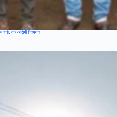
साथ रची, चार आरोपी गिरफ्तार